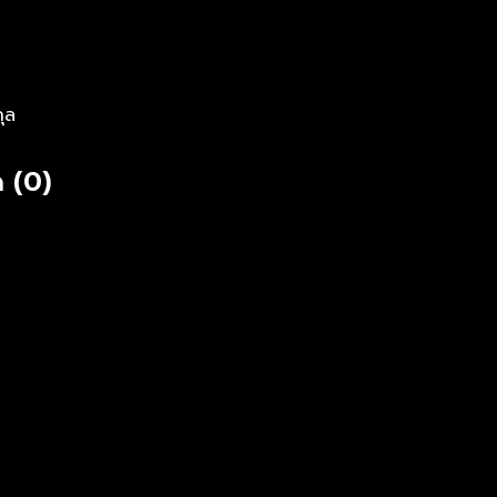
กุล
 (0)