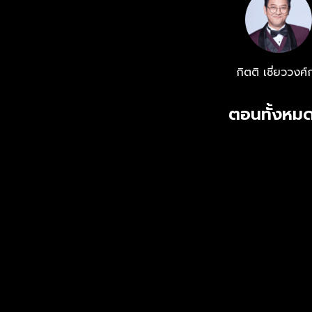
กิตติ เชี่ยววงศ์
ตอนทั้งหมด