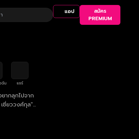
สมัคร
แอป
PREMIUM
งฉัน
แชร์
ม่อยากลุกไปจาก
เชี่ยววงศ์กุล"