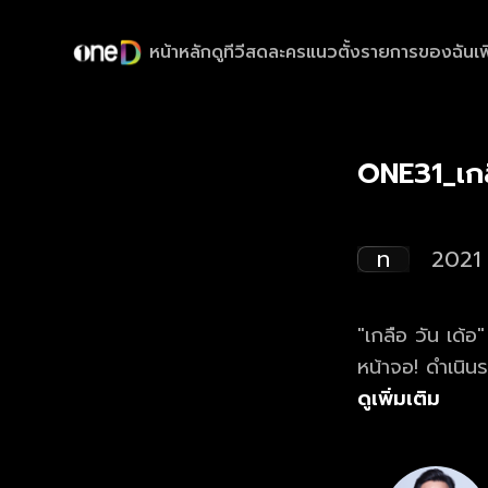
หน้าหลัก
ดูทีวีสด
ละครแนวตั้ง
รายการของฉัน
เพ
ONE31_เกล
ท
2021
"เกลือ วัน เด้อ
หน้าจอ! ดำเนิน
ที่ปากกล้า ฮา น
ดูเพิ่มเติม