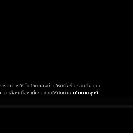
การณ์การใช้เว็บไซต์ของท่านให้ดียิ่งขึ้น รวมถึงมอบ
ย เลือกเนื้อหาที่เหมาะสมให้กับท่าน
นโยบายคุกกี้
เงื่อนไขการให้บริการ
การสนับสนุนแ
ข้อกำหนดและเงื่อนไขการใช้งาน
คำถามที่พบบ่อ
นโยบายความเป็นส่วนตัว
แจ้งปัญหาการใ