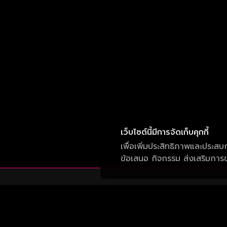
เว็บไซต์นี้มีการจัดเก็บคุกกี้
เพื่อเพิ่มประสิทธิภาพและประสบ
ข้อเสนอ กิจกรรม ส่งเสริมการขา
บริษัท วัน สามสิบเอ็ด จำกัด
เลขที่ 50 อาคาร จีเอ็มเอ็ม แกรมมี่ เพลส ถนน
สุขุมวิท แขวงคลองเตยเหนือ เขต วัฒนา กรุงเทพ