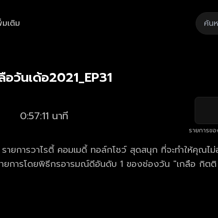
ิ่มเติม
Playback
/
Mute
Loaded
:
Rate
1.75%
ือวันเด้อ2021_EP31
0:57:11 นาที
รายการขอ
" รายการวาไรตี้ คอมเมดี้ ทอล์กโชว์ สุดสนุก ที่จะทำให้คุณไ
รายการโดยพิธีกรอารมณ์ดีอันดับ 1 ของช่องวัน "เกลือ กิตติ 
่ารัก และกินใจ สนุกและบันเทิงจนคุณคาดไม่ถึง!!