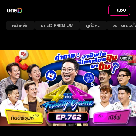
แอป
หน้าหลัก
oneD PREMIUM
ดูทีวีสด
ละครแนวตั้