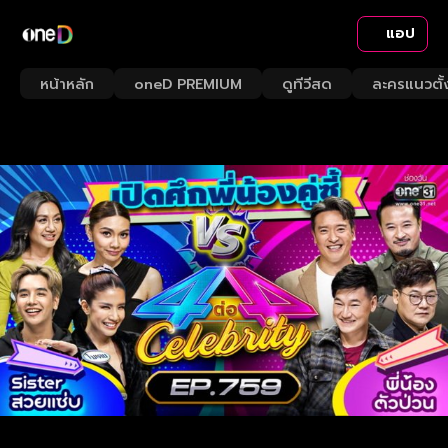
แอป
หน้าหลัก
oneD PREMIUM
ดูทีวีสด
ละครแนวตั้