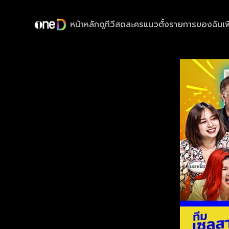
หน้าหลัก
ดูทีวีสด
ละครแนวตั้ง
รายการของฉัน
เพ