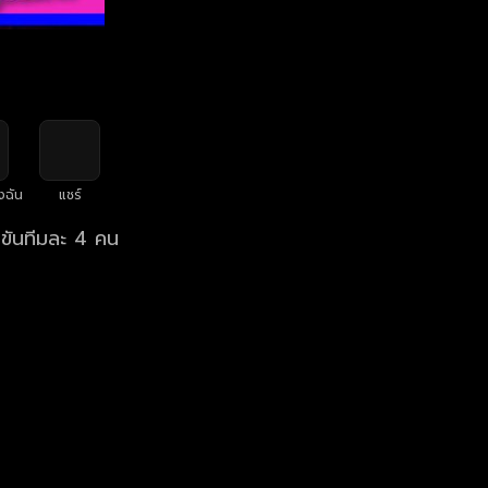
งฉัน
แชร์
งขันทีมละ 4 คน