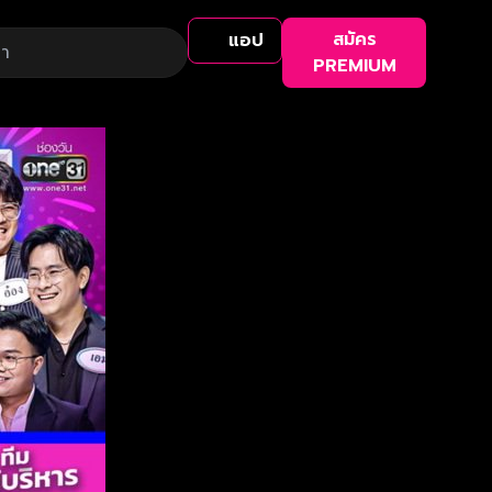
สมัคร
แอป
PREMIUM