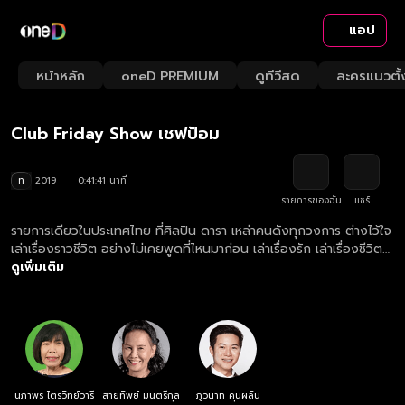
แอป
Playback
/
Mute
หน้าหลัก
oneD PREMIUM
ดูทีวีสด
ละครแนวตั้
Loaded
:
Rate
1.68%
Club Friday Show เชฟป้อม
ท
2019
0:41:41 นาที
รายการของฉัน
แชร์
รายการเดียวในประเทศไทย ที่ศิลปิน ดารา เหล่าคนดังทุกวงการ ต่างไว้ใจ
เล่าเรื่องราวชีวิต อย่างไม่เคยพูดที่ไหนมาก่อน เล่าเรื่องรัก เล่าเรื่องชีวิต
จากก้นบึ้งของหัวใจ เพราะเป็นที่เดียวที่ให้ความรู้สึกปลอดภัยที่จะเล่า อุ่น
ดูเพิ่มเติม
ใจที่จะบอก "ให้เราได้เรียนรู้วิธีคิด จากชีวิตคนดัง"
นภาพร ไตรวิทย์วารี
สายทิพย์ มนตรีกุล
ภูวนาท คุนผลิน