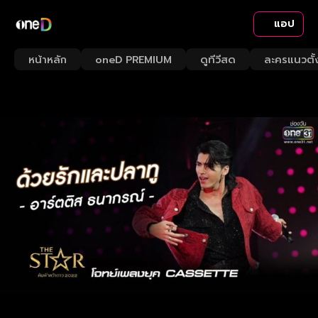
แอป
หน้าหลัก
oneD PREMIUM
ดูทีวีสด
ละครแนวตั้