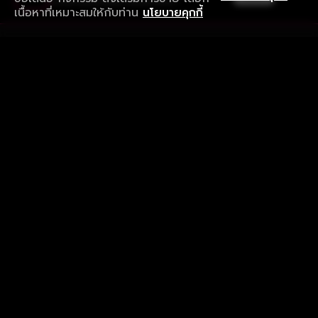
ดาวน์โหลดแอปเพื่อการรับชมที่ดีกว่า
เนื้อหาที่เหมาะสมให้กับท่าน
นโยบายคุกกี้
รับประสบการณ์ที่ดีที่สุดบนแอป
ภาษาไทย
คำถามที่พบบ่อย
แจ้งปัญหาการใช้งาน
ข้อกำหนดและเงื่อนไขการใช้งาน
นโยบายความเป็นส่วนตัว
ติดตามเรา
Version 8.1.0