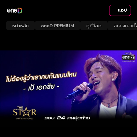
แอป
หน้าหลัก
oneD PREMIUM
ดูทีวีสด
ละครแนวตั้