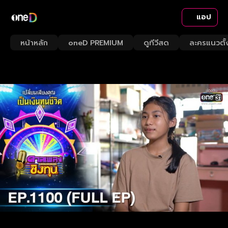
แอป
หน้าหลัก
oneD PREMIUM
ดูทีวีสด
ละครแนวตั้