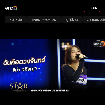
แอป
หน้าหลัก
oneD PREMIUM
ดูทีวีสด
ละครแนวตั้