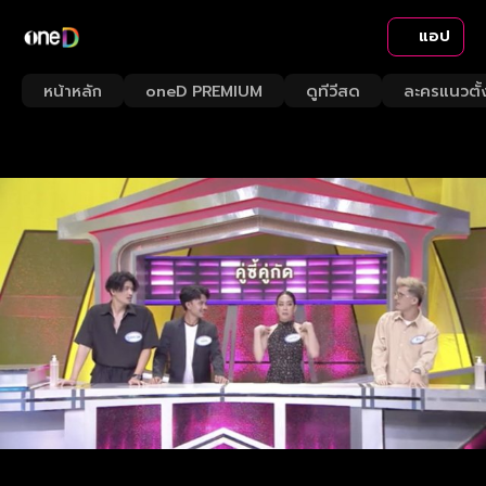
แอป
หน้าหลัก
oneD PREMIUM
ดูทีวีสด
ละครแนวตั้