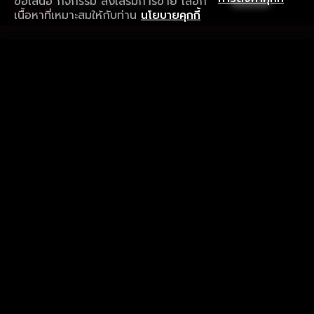
ข้อเสนอ กิจกรรม ส่งเสริมการขาย เลือก
ดาวน์โหลดแอปเพื่อการรับชมที่ดีกว่า
เนื้อหาที่เหมาะสมให้กับท่าน
นโยบายคุกกี้
รับประสบการณ์ที่ดีที่สุดบนแอป
ภาษาไทย
คำถามที่พบบ่อย
แจ้งปัญหาการใช้งาน
ข้อกำหนดและเงื่อนไขการใช้งาน
นโยบายความเป็นส่วนตัว
ติดตามเรา
Version 8.1.0