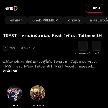
แอป
Playback
/
Mute
หน้าหลัก
oneD PREMIUM
ดูทีวีสด
ละครแนวตั้
Loaded
:
Rate
21.18%
TRYST - หากฉันรู้มาก่อน Feat. โฟโมส TaitosmitH
ท
2022
0:04:42 นาที
รายการของฉัน
แชร์
แม้ตัวห่างไกลเท่าไหร่ แต่ใจอยู่ที่เดิม Song : หากฉันรู้มาก่อน Artist :
TRYST Feat. โฟโมส TaitosmitH TRYST Vocal : Taweesub
Artamnuay (IG : artthope) Guitars : Watchara Wilaithong (IG :
ดูเพิ่มเติม
folk_ww) Drums : Tanapong Chotchong (IG :
zanook_billy_tryst) 4moze : ตฤณสิษฐ์ สิริพิชญาศานต์ | Trinnasit
siripitchayasan (IG : 4moze) Produced by Puntapol
Prasarnrajkit / TRYST Lyrics by Taweesub Artamnuay /
Trinnasit Siripitchayasan (4moze) Arranged by TRYST Sound
Design by Mekk Machina / TRYST Vocals Recorded at Axis
Studio Vocals Director by Korn Mahadumrongkul Vocals
TRYST
TaitosmitH