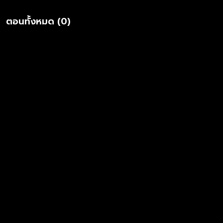
Engineered by Korn Mahadumrongkul Vocals Edited by Korn
Mahadumrongkul Mixed and Mastered & Engineered by
ตอนทั้งหมด (0)
Arttaporn Sukom at Wake Studi