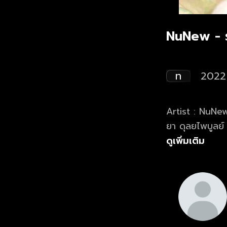
NuNew - ร
ท
2022
Artist : NuNew
ยา ดุลยไพบูลย์ 
เรียบเรียง : 
ดูเพิ่มเติม
Vocals : NuNew , Amp Vocal Director : อัจฉริยา ด
กุล / ครูพีร์ D
รักษ์ Recordi