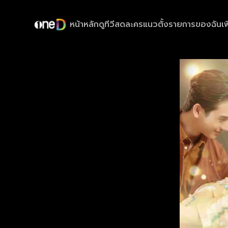
หน้าหลัก
ดูทีวีสด
ละครแนวตั้ง
รายการของฉัน
เพ