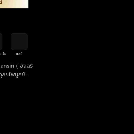
งฉัน
แชร์
 อัจฉริ
ดุลยไพบูลย์
/ Background
: ระวี กังสนา