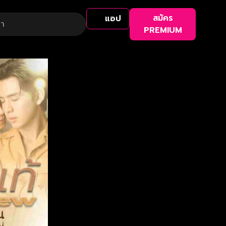
สมัคร
แอป
PREMIUM