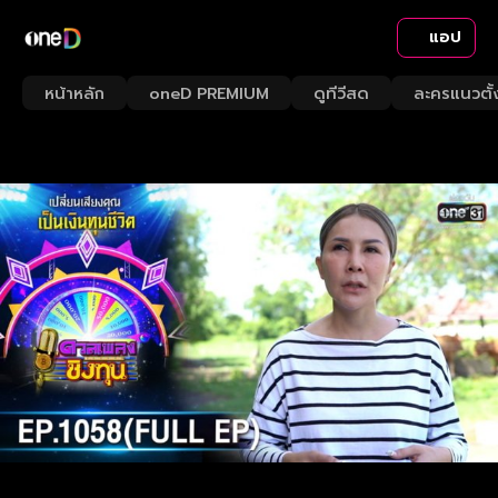
แอป
หน้าหลัก
oneD PREMIUM
ดูทีวีสด
ละครแนวตั้