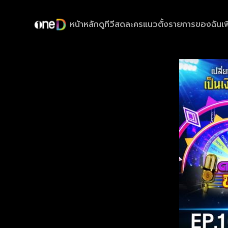
หน้าหลัก
ดูทีวีสด
ละครแนวตั้ง
รายการของฉัน
เพ