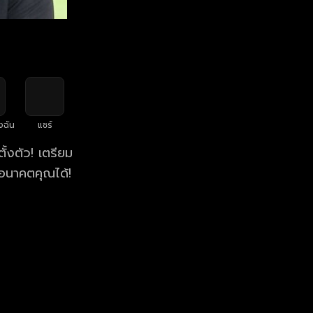
งฉัน
แชร์
้งตัว! เตรียม
อนาคตคุณได้!