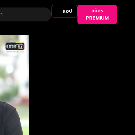
สมัคร
แอป
PREMIUM