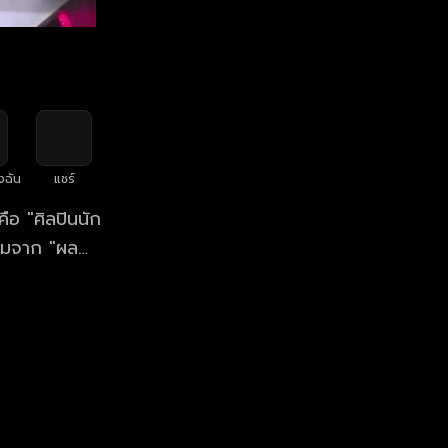
งฉัน
แชร์
ือ "ศิลปินนัก
ถามจาก "ผล