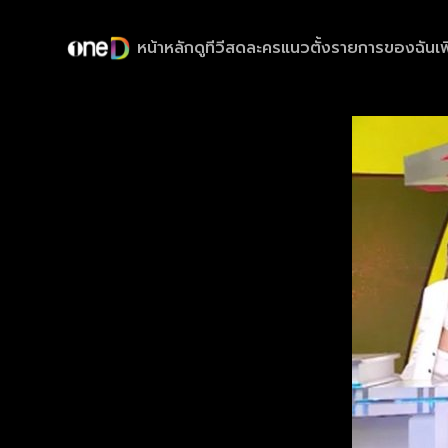
หน้าหลัก
ดูทีวีสด
ละครแนวตั้ง
รายการของฉัน
เพ