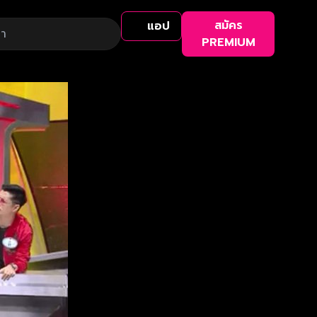
สมัคร
แอป
PREMIUM