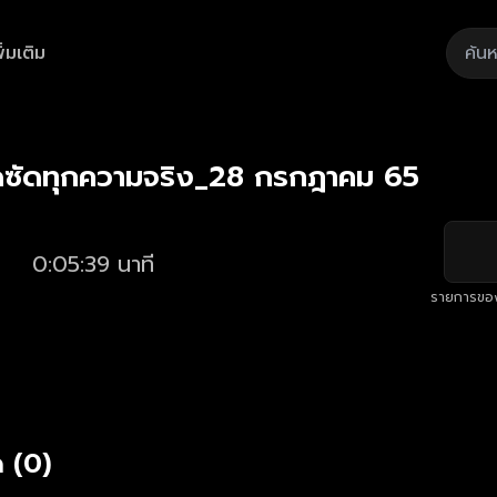
ิ่มเติม
Playback
/
Mute
Loaded
:
Rate
17.66%
ดซัดทุกความจริง_28 กรกฎาคม 65
0:05:39 นาที
รายการขอ
 (0)