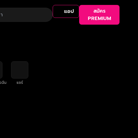
สมัคร
แอป
PREMIUM
งฉัน
แชร์