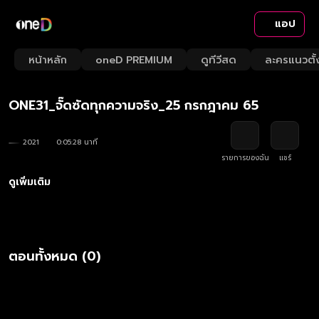
แอป
Playback
/
Mute
หน้าหลัก
oneD PREMIUM
ดูทีวีสด
ละครแนวตั้
Loaded
:
Rate
18.24%
ONE31_จั๊ดซัดทุกความจริง_25 กรกฎาคม 65
2021
0:05:28 นาที
รายการของฉัน
แชร์
ดูเพิ่มเติม
ตอนทั้งหมด (0)