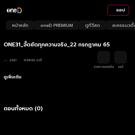
แอป
Playback
/
Mute
หน้าหลัก
oneD PREMIUM
ดูทีวีสด
ละครแนวตั้
Loaded
:
Rate
24.71%
ONE31_จั๊ดซัดทุกความจริง_22 กรกฎาคม 65
2021
0:04:02 นาที
รายการของฉัน
แชร์
ดูเพิ่มเติม
ตอนทั้งหมด (0)