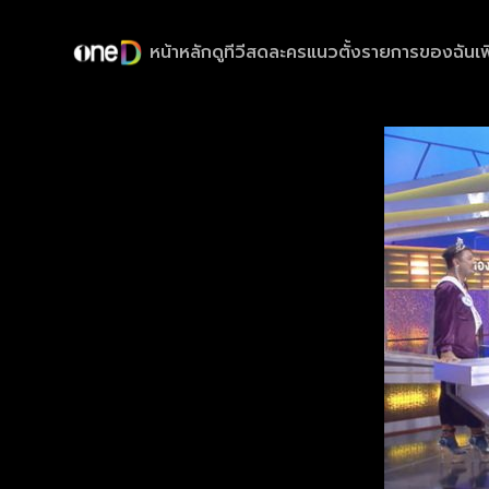
หน้าหลัก
ดูทีวีสด
ละครแนวตั้ง
รายการของฉัน
เพ