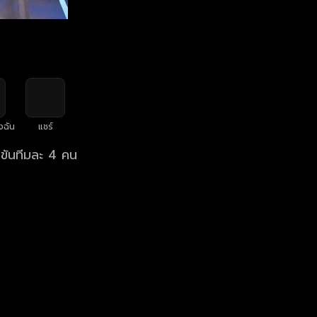
งฉัน
แชร์
งขันทีมละ 4 คน