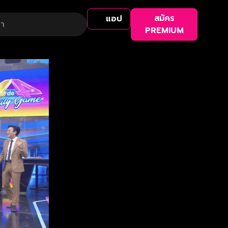
สมัคร
แอป
PREMIUM