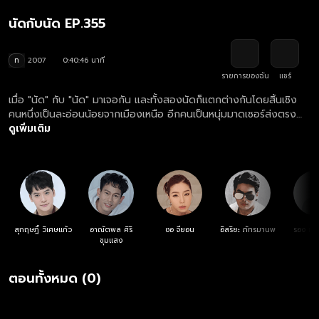
นัดกับนัด EP.355
ท
2007
0:40:46 นาที
รายการของฉัน
แชร์
เมื่อ "นัด" กับ "นัด" มาเจอกัน และทั้งสองนัดก็แตกต่างกันโดยสิ้นเชิง
คนหนึ่งเป็นละอ่อนน้อยจากเมืองเหนือ อีกคนเป็นหนุ่มมาดเซอร์ส่งตรง
จากแดนอีสาน จึงเกิดเป็นเรื่องป่วนผสานความฮาตามสไตล์หนุ่มต่าง
ดูเพิ่มเติม
จังหวัดผู้มากไปด้วยน้ำใจ
สุกฤษฎิ์ วิเศษแก้ว
อาณัตพล ศิริ
ซอ จียอน
อิสริยะ ภัทรมานพ
รอง เค้
ชุมแสง
ตอนทั้งหมด (0)