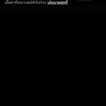
เนื้อหาที่เหมาะสมให้กับท่าน
นโยบายคุกกี้
รับประสบการณ์ที่ดีที่สุดบนแอป
ภาษาไทย
คำถามที่พบบ่อย
แจ้งปัญหาการใช้งาน
ข้อกำหนดและเงื่อนไขการใช้งาน
นโยบายความเป็นส่วนตัว
ติดตามเรา
Version 8.1.0