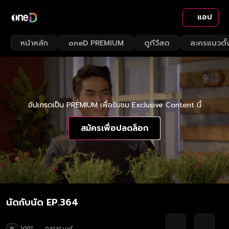
แอป
หน้าหลัก
oneD PREMIUM
ดูทีวีสด
ละครแนวตั้
อัปเกรดเป็น PREMIUM เพื่อรับชม Exclusive Content นี้
สมัครเพื่อปลดล็อก
นัดกับนัด EP.364
ท
2007
0:37:37 นาที