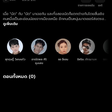
รายการของฉัน
แชร์
เมื่อ "นัด" กับ "นัด" มาเจอกัน และทั้งสองนัดก็แตกต่างกันโดยสิ้นเชิง
คนหนึ่งเป็นละอ่อนน้อยจากเมืองเหนือ อีกคนเป็นหนุ่มมาดเซอร์ส่งตรง
จากแดนอีสาน จึงเกิดเป็นเรื่องป่วนผสานความฮาตามสไตล์หนุ่มต่าง
ดูเพิ่มเติม
จังหวัดผู้มากไปด้วยน้ำใจ
สุกฤษฎิ์ วิเศษแก้ว
อาณัตพล ศิริ
ซอ จียอน
อิสริยะ ภัทรมานพ
รอง เค้
ชุมแสง
ตอนทั้งหมด (0)