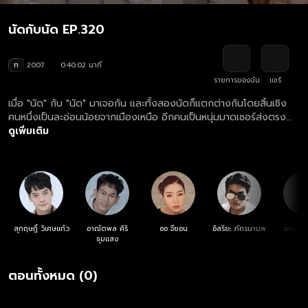
นัดกับนัด EP.320
ท
2007
0:40:02 นาที
รายการของฉัน
แชร์
เมื่อ "นัด" กับ "นัด" มาเจอกัน และทั้งสองนัดก็แตกต่างกันโดยสิ้นเชิง
คนหนึ่งเป็นละอ่อนน้อยจากเมืองเหนือ อีกคนเป็นหนุ่มมาดเซอร์ส่งตรง
จากแดนอีสาน จึงเกิดเป็นเรื่องป่วนผสานความฮาตามสไตล์หนุ่มต่าง
ดูเพิ่มเติม
จังหวัดผู้มากไปด้วยน้ำใจ
สุกฤษฎิ์ วิเศษแก้ว
อาณัตพล ศิริ
ซอ จียอน
อิสริยะ ภัทรมานพ
รอง เค้
ชุมแสง
ตอนทั้งหมด (0)