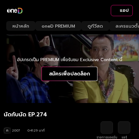
แอป
หน้าหลัก
oneD PREMIUM
ดูทีวีสด
ละครแนวตั้
อัปเกรดเป็น PREMIUM เพื่อรับชม Exclusive Content นี้
สมัครเพื่อปลดล็อก
นัดกับนัด EP.274
ท
2007
0:41:29 นาที
รายการของฉัน
แชร์