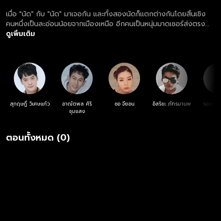
เมื่อ "นัด" กับ "นัด" มาเจอกัน และทั้งสองนัดก็แตกต่างกันโดยสิ้นเชิง
คนหนึ่งเป็นละอ่อนน้อยจากเมืองเหนือ อีกคนเป็นหนุ่มมาดเซอร์ส่งตรง
จากแดนอีสาน จึงเกิดเป็นเรื่องป่วนผสานความฮาตามสไตล์หนุ่มต่าง
ดูเพิ่มเติม
จังหวัดผู้มากไปด้วยน้ำใจ
สุกฤษฎิ์ วิเศษแก้ว
อาณัตพล ศิริ
ซอ จียอน
อิสริยะ ภัทรมานพ
รอง เค้
ชุมแสง
ตอนทั้งหมด (0)