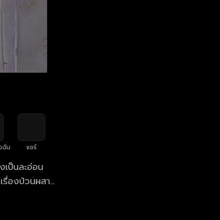
งฉัน
แชร์
่งเป็นละอ่อน
เรื่องป่วนผสาน