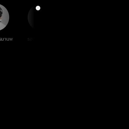
ทรมานพ
รอง เค้ามูลคดี