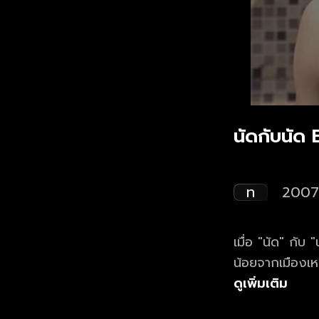
นัดกับนัด 
ท
2007
เมื่อ "นัด" กับ
น้อยจากเมืองเห
ความฮาตามสไตล์
ดูเพิ่มเติม