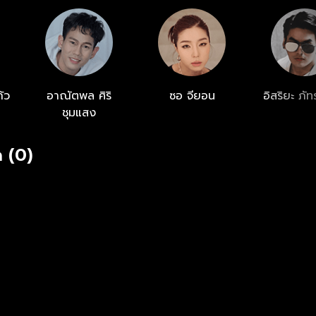
ก้ว
อาณัตพล ศิริ
ซอ จียอน
อิสริยะ ภั
ชุมแสง
 (0)