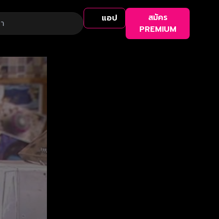
สมัคร
แอป
PREMIUM