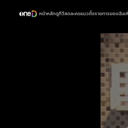
หน้าหลัก
ดูทีวีสด
ละครแนวตั้ง
รายการของฉัน
เพ