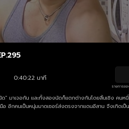
EP.295
0:40:22 นาที
รายการขอ
 "นัด" มาเจอกัน และทั้งสองนัดก็แตกต่างกันโดยสิ้นเชิง คนหนึ
นือ อีกคนเป็นหนุ่มมาดเซอร์ส่งตรงจากแดนอีสาน จึงเกิดเป็น
หนุ่มต่างจังหวัดผู้มากไปด้วยน้ำใจ