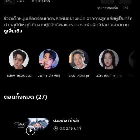
น13+
2022
0:50:03 นาที
รายการของฉัน
แชร์
ชีวิตเด็กหนุ่มเลือดร้อนเกิดพลิกผันอย่างหนัก จากการสูญเสียผู้เป็นที่รัก
ด้วยอุบัติเหตุที่เกิดจากผู้มีอิทธิพลและสามารถพ้นผิดได้อย่างง่ายดาย
ความอยุติธรรมสั่งสมให้คับแค้นใจ จนเขาได้พบกับบุคคลปริศนาที่ได้มอบ
ดูเพิ่มเติม
ชีวิตให้ใหม่ เขาจึงตัดสินใจลุกขึ้นมาสร้างชีวิตใหม่ด้วยมันสมองและสอง
มือ
ธนภพ ลีรัตนขจร
นรภัทร วิไลพันธุ์
ดอม เหตระกูล
เรวิญานันท์ ทาเกิด
นัตยา 
ตอนทั้งหมด (27)
ตัวอย่าง ใต้หล้า
0:02:19 นาที