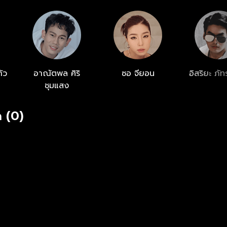
ก้ว
อาณัตพล ศิริ
ซอ จียอน
อิสริยะ ภั
ชุมแสง
 (0)