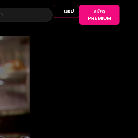
สมัคร
แอป
PREMIUM