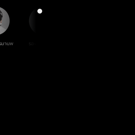
ทรมานพ
รอง เค้ามูลคดี