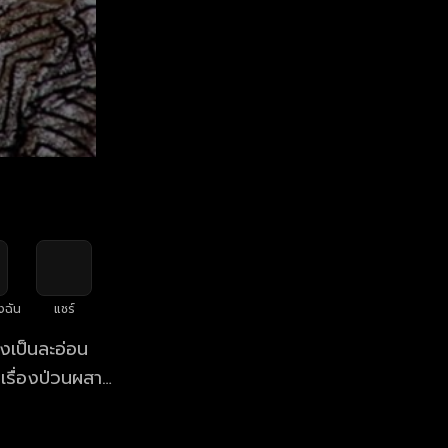
งฉัน
แชร์
่งเป็นละอ่อน
เรื่องป่วนผสาน