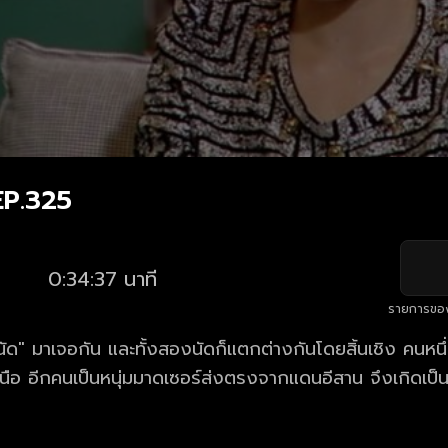
EP.325
0:34:37 นาที
รายการขอ
 "นัด" มาเจอกัน และทั้งสองนัดก็แตกต่างกันโดยสิ้นเชิง คนหนึ
นือ อีกคนเป็นหนุ่มมาดเซอร์ส่งตรงจากแดนอีสาน จึงเกิดเป็น
หนุ่มต่างจังหวัดผู้มากไปด้วยน้ำใจ