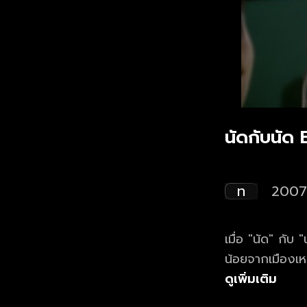
นัดกับนัด 
ท
2007
เมื่อ "นัด" กับ
น้อยจากเมืองเห
ความฮาตามสไตล์
ดูเพิ่มเติม