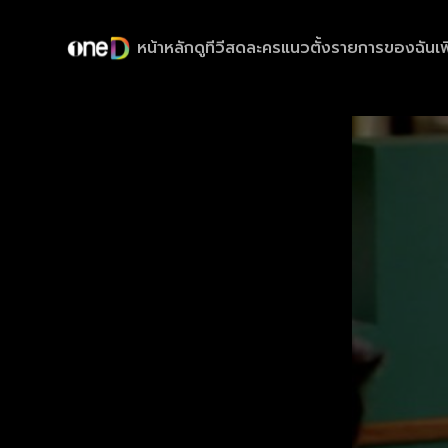
หน้าหลัก
ดูทีวีสด
ละครแนวตั้ง
รายการของฉัน
เพ