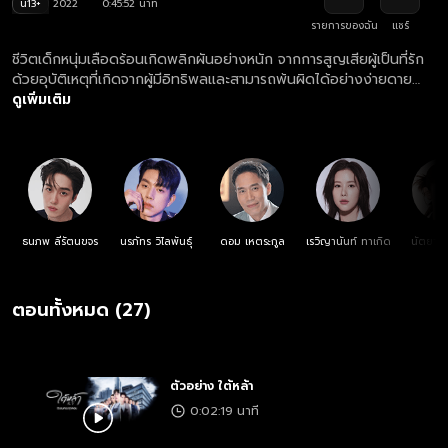
น13+
2022
0:45:52 นาที
รายการของฉัน
แชร์
ชีวิตเด็กหนุ่มเลือดร้อนเกิดพลิกผันอย่างหนัก จากการสูญเสียผู้เป็นที่รัก
ด้วยอุบัติเหตุที่เกิดจากผู้มีอิทธิพลและสามารถพ้นผิดได้อย่างง่ายดาย
ความอยุติธรรมสั่งสมให้คับแค้นใจ จนเขาได้พบกับบุคคลปริศนาที่ได้มอบ
ดูเพิ่มเติม
ชีวิตให้ใหม่ เขาจึงตัดสินใจลุกขึ้นมาสร้างชีวิตใหม่ด้วยมันสมองและสอง
มือ
ธนภพ ลีรัตนขจร
นรภัทร วิไลพันธุ์
ดอม เหตระกูล
เรวิญานันท์ ทาเกิด
นัตยา 
ตอนทั้งหมด (27)
ตัวอย่าง ใต้หล้า
0:02:19 นาที