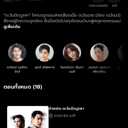
รายการของฉัน
แชร์
"ตะวันตัดบูรพา" โศกนาฏกรรมสายเลือดเมื่อ ตะวันฉาย (ป้อง ณวัฒน์)
พี่ชายผู้รักความถูกต้อง ยื่นมือเปิดโปงทุจริตจนนำมาสู่เหตุฆาตกรรมแม่
และทำให้พ่อพิการ กลายเป็นจุดเปลี่ยนและรอยร้าวครั้งใหญ่ที่บีบให้ บูรพา
ดูเพิ่มเติม
(สน ยุกต์) น้องชายสายดาร์กต้องเลือกเส้นทางเดินชีวิตคนละขั้วกับพี่
ชาย มาร่วมลุ้นชะตากรรมของสองพี่น้องที่ต้องหันปากกระบอกปืนเข้าหา
กันในเกมแห่งศักดิ์ศรีและสายเลือด
ณวัฒน์ กุลรัตน
ยุกต์ ส่งไพศาล
จินตนัดดา ลัมะกา
มนชนก แสงฉาย
ภูริ หิร
รักษ์
นนท์
เพียงเพ็ญ
ตอนทั้งหมด (18)
ตัวอย่าง ตะวันตัดบูรพา
0:00:40 นาที