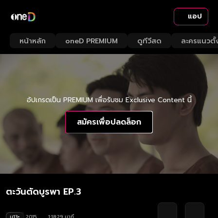
แอป
หน้าหลัก
oneD PREMIUM
ดูทีวีสด
ละครแนวตั้
อัปเกรดเป็น PREMIUM เพื่อรับชม Exclusive Content นี้
สมัครเพื่อปลดล็อก
ตะวันตัดบูรพา EP.3
น13+
2015
1:18:29 นาที