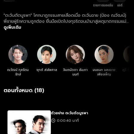
รายการของฉัน
แชร์
"ตะวันตัดบูรพา" โศกนาฏกรรมสายเลือดเมื่อ ตะวันฉาย (ป้อง ณวัฒน์)
พี่ชายผู้รักความถูกต้อง ยื่นมือเปิดโปงทุจริตจนนำมาสู่เหตุฆาตกรรมแม่
และทำให้พ่อพิการ กลายเป็นจุดเปลี่ยนและรอยร้าวครั้งใหญ่ที่บีบให้ บูรพา
ดูเพิ่มเติม
(สน ยุกต์) น้องชายสายดาร์กต้องเลือกเส้นทางเดินชีวิตคนละขั้วกับพี่
ชาย มาร่วมลุ้นชะตากรรมของสองพี่น้องที่ต้องหันปากกระบอกปืนเข้าหา
กันในเกมแห่งศักดิ์ศรีและสายเลือด
ณวัฒน์ กุลรัตน
ยุกต์ ส่งไพศาล
จินตนัดดา ลัมะกา
มนชนก แสงฉาย
ภูริ หิร
รักษ์
นนท์
เพียงเพ็ญ
ตอนทั้งหมด (18)
ตัวอย่าง ตะวันตัดบูรพา
0:00:40 นาที