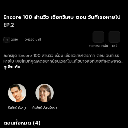
Encore 100 ล้านวิว เชือกวิเศษ ตอน วันที่เธอหายไป
EP.2
ท
2016
0:45:50 นาที
รายการของฉัน
แชร์
ละครชุด Encore 100 ล้านวิว เรื่อง เชือกวิเศษไตรภาค ตอน วันที่เธอ
หายไป เคยไหมที่คุณคิดอยากย้อนเวลาไปแก้ไขบางสิ่งที่เคยทำผิดพลาด
เคยไหมที่คุณอยากรั้งคนรักไม่ให้จากไป คุณพร้อมที่จะทำทุกอย่างไม่ว่ามัน
ดูเพิ่มเติม
จะเป็นอะไรก็ตาม “วิวาน” นักมายากลชายชรา เขาเฝ้าคิดถึงแต่เรื่องนี้ซ้ำ
แล้วซ้ำล่า เพราะเขาเคยทำ “จาวี” ผู้หญิงซึ่งเป็นรักเดียวของเขาหายตัวไป
อย่างลึกลับ ผ่านการเล่นมายากลชื่อดังของเขาที่เรียกว่า เชือกวิเศษ “วิ
วาน” จะแก้ปมชีวิตและความสัมพันธ์ที่เขามีกับ “จาวี” ได้ภายใน 7 วันได้
หรือไม่ แล้ว “แม็กซ์” จะช่วย “วิวาน” ได้แค่ไหนเมื่อเขาค้นพบวิธีย้อนเวลา
ไปช่วย “วิวาน”ในอดีตด้วยตัวเอง!
ธีรภัทร์ สัจจกุล
ศิรพันธ์ วัฒนจินดา
ตอนทั้งหมด (4)