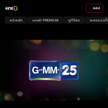
แอป
หน้าหลัก
oneD PREMIUM
ดูทีวีสด
ละครแนวตั้