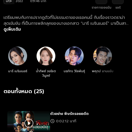
น13+
2022
0:51:46 นาที
รายการของฉัน
แชร์
เตรียมพบกับการปรากฏตัวที่ไม่ธรรมดาของเธอคนนี้ กับเรื่องราวดราม่า
สุดเข้มข้น ที่เป็นการพลิกลุคของนางเอกสาว “มารี เบรินเนอร์” มาเป็นสาว
พลัสไซส์จนแทบจำไม่ได้!! ที่เต็มไปด้วยแรงแค้น ขอท้าชนกับรุ่นพี่ตัวแม่
ดูเพิ่มเติม
“บี-น้ำทิพย์ จงรัชตวิบูลย์” และ พระเอก “ไบร์ท-นรภัทร วิไลพันธุ์” หล่อ
อบอุ่น ผู้ไม่เคยเปลี่ยนแปลง แม้เวลาเปลี่ยนไป... พิษรักในอดีตที่ฝังใจ จะ
ทำลายล้างรุนแรงได้ขนาดไหน?
มารี เบรินเนอร์
น้ำทิพย์ จงรัชต
นรภัทร วิไลพันธุ์
พศุตม์ บานแย้ม
วิบูลย์
ตอนทั้งหมด (25)
ตัวอย่าง พิษรักรอยอดีต
0:02:12 นาที