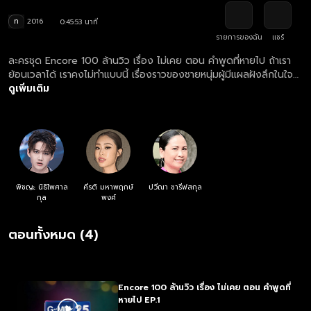
ท
2016
0:45:53 นาที
รายการของฉัน
แชร์
ละครชุด Encore 100 ล้านวิว เรื่อง ไม่เคย ตอน คำพูดที่หายไป ถ้าเรา
ย้อนเวลาได้ เราคงไม่ทำแบบนี้ เรื่องราวของชายหนุ่มผู้มีแผลฝังลึกในใจ
“พีท” (กอล์ฟ – พิชญะ นิธิไพศาลกุล) เขาเก็บตัวอยู่ในห้องด้วยอาการ
ดูเพิ่มเติม
ซึมเศร้า ไม่ยอมพูดถึง 6 เดือน และพยายามฆ่าตัวตาย แต่ถูกรักษา
เยียวยาทั้งกายและใจ โดย "ณดา" (ยิปซี – คีรติ มหาพฤกษ์พงศ์ )
แพทย์สาวที่ช่วยชีวิตพีทไว้ได้ ความใกล้ชิดของณดาและพีททำให้ทั้งคู่เริ่ม
มีใจให้กันและกัน อาการของพีทก็ค่อยๆดีขึ้นตามลำดับ แต่แล้วพีทกลับ
รู้สึกกลัวกับความสุขที่เขาได้รับ เขายังทำใจไม่ได้ที่จะให้อภัยตัวเอง ณดาจะ
ทำเช่นไรเพื่อให้ พีทกลับมาเป็นคนเดิม และใช้ชีวิตได้ตามปกติ รักของเธอ
จะทำให้เขาหายจากความปวดร้าวได้หรือไม่
พิชญะ นิธิไพศาล
คีรติ มหาพฤกษ์
ปวีณา ชารีฟสกุล
กุล
พงศ์
ตอนทั้งหมด (4)
Encore 100 ล้านวิว เรื่อง ไม่เคย ตอน คำพูดที่
หายไป EP.1