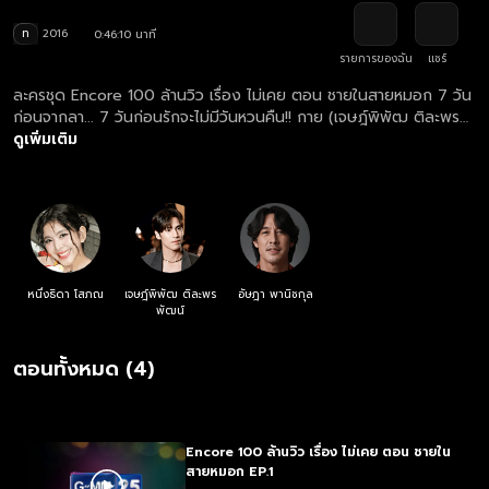
ท
2016
0:46:10 นาที
รายการของฉัน
แชร์
ละครชุด Encore 100 ล้านวิว เรื่อง ไม่เคย ตอน ชายในสายหมอก 7 วัน
ก่อนจากลา... 7 วันก่อนรักจะไม่มีวันหวนคืน!! กาย (เจษฎ์พิพัฒ ติละพร
พัฒน์) เป็นผู้ชายที่มีภารกิจที่ทุกอาทิตย์จะได้รับรายชื่อคู่รัก 1 คู่ ผ่าน
ดูเพิ่มเติม
แอปพลิเคชันชื่อ 'Best Times' หน้าที่ของกาย คือ ทำให้คู่รักคู่นี้ใช้เวลา
ด้วยกันอย่างมีคุณค่าที่สุดก่อนที่คนใดคนหนึ่งจะตายจากไปในอีก 7 วัน
ข้างหน้า ทุกครั้งที่กายมาปรากฏตัว กายจะมาพร้อมกับสายหมอกจางๆ
และความเย็นยะเยือกอย่างเฉียบพลัน กายมีพลังพิเศษบางอย่างเป็นตัว
ช่วยในการทำภารกิจของเขา แต่สิ่งเดียวที่กายทำไม่ได้คือ กายไม่มีสิทธิ์ที่
จะเปิดเผยความจริงว่าใครคือคนที่จะตายจากไป เตย (หนึ่งธิดา โสภณ)
และอาร์ม (อัษฎา พานิชกุล) เป็นคู่สามีภรรยาหนุ่มสาวที่เคยหวานชื่นมื่น
หนึ่งธิดา โสภณ
เจษฎ์พิพัฒ ติละพร
อัษฎา พานิชกุล
แต่เมื่อเวลาผ่านไปทั้งคู่กลับละเลยที่จะใส่ใจกัน และค่อยๆ ห่างจากกันโดย
พัฒน์
ไม่รู้ตัว กาย จะทำภารกิจของเขาให้สำเร็จลุล่วงได้ดี โดยไม่บอกทั้งเตยและ
อาร์มให้รู้ว่าใครที่จะเป็นคนที่ต้องตายจากไปได้หรือไม่ 7 วันก่อนจากลา
ตอนทั้งหมด (4)
เท่านั้น!
Encore 100 ล้านวิว เรื่อง ไม่เคย ตอน ชายใน
สายหมอก EP.1