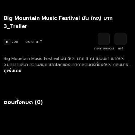
Big Mountain Music Festival มัน ใหญ่ มาก
3_Trailer
ท
2011
0:01:31 นาที
รายการของฉัน
แชร์
Big Mountain Music Festival มัน ใหญ่ มาก 3 ณ โบนันซ่า เขาใหญ่
จ.นครราชสีมา ความสนุก เปิดโลกของเทศกาลดนตรีที่ยิ่งใหญ่ กลับมาอีก
ครั้ง ด้วยสถิติจำนวนผู้ร่วมงานกว่า 50,000 คน และจำนวนเต็นท์กว่า
ดูเพิ่มเติม
6,000 หลัง พร้อมศิลปินมากมายที่จะมาสร้างความประทับใจและมอบ
ความบันเทิงให้กับผู้ชมอย่างต่อเนื่อง สนุกแค่ไหนต้องติดตาม
ตอนทั้งหมด (0)