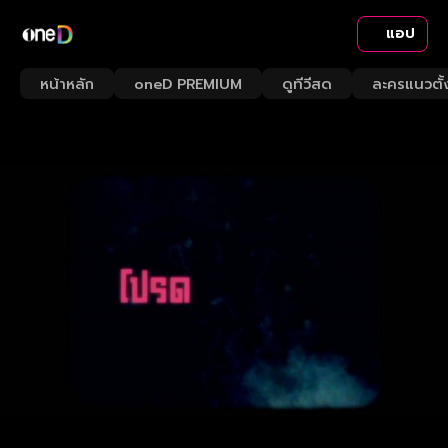
แอป
หน้าหลัก
oneD PREMIUM
ดูทีวีสด
ละครแนวตั้