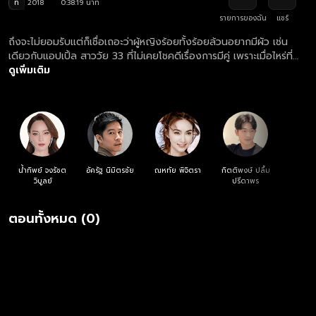
ท
2018
0:38:19 นาที
รายการของฉัน
แชร์
ถึงจะไม่ยอมรับแต่ก็เชื่อเถอะว่าผู้หญิงร้อยทั้งร้อยล้วนอยากมีผัว เช่น
เดียวกับแอปเปิ้ล สาววัย 33 ที่ไม่เคยโชคดีเรื่องการมีคู่ เพราะเมื่อไหร่ที่
ผู้ชายเริ่มจริงจัง ก็ต้องมีอันเป็นไปทุกคน กระแต เพื่อนสนิทสุดแสบจึงพา
ดูเพิ่มเติม
แอปเปิ้ลไปดูดวงกับหมอดูชื่อดัง หมอดูบอกว่าแอปเปิ้ลไม่มีวันได้
แต่งงานกับใครเพราะเธอมีดวงกินผัว หนำซ้ำ แต๋น แม่ของแอปเปิ้ลก็ยัง
ยื่นคำขาดกับเธออีกว่าเธอต้องแต่งงานภายในปีนี้ จนในที่สุดฟ้าก็ส่งเธอ
มาเจอกับเคน หนุ่มนักบินที่เพิ่งย้ายมาอยู่ในหมู่บ้าน แอปเปิ้ลจึงต้องกลับ
ไปหาหมอดูอีกครั้งเพื่อหาทางแก้คำสาปเรื่องดวงกินผัว ทางเดียวที่จะ
แก้ไขได้ก็คือเธอต้องตามหาคนที่แช่งเธอจากชาติก่อนให้เจอ และต้องขอ
อโหสิกรรมเพื่อถอนคำสาป โดยให้คำใบ้มาว่าคนคนนั้นเป็นคนที่เกิดวันพุธ
น้ำทิพย์ จงรัชต
อัครัฐ นิมิตรชัย
ณหทัย พิจิตรา
กิตติพงษ์ ปลื้ม
กลางคืนและมีปานแดงที่แก้มก้น นั่นก็คือดิน หนุ่มข้างบ้านที่ชอบคอยกัด
วิบูลย์
ปรีดาพร
คอยแขวะเรื่องที่แอปเปิ้ลพยายามหาผู้ชายมาแต่งงานด้วย แอปเปิ้ลจะถอน
คำสาปได้สำเร็จได้หรือไม่ และจะกระโดดหนีลงจากคานได้หรือเปล่า
ตอนทั้งหมด (0)