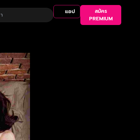
สมัคร
แอป
PREMIUM