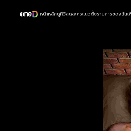
หน้าหลัก
ดูทีวีสด
ละครแนวตั้ง
รายการของฉัน
เพ