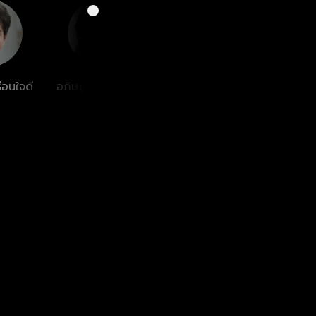
ือนใจดี
อภิษฎา เครือคงคา
ธิติพันธ์ สุริยาวิชญ์
รัศมีแ