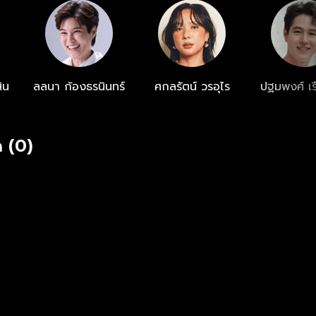
ิน
ลลนา ก้องธรนินทร์
ศกลรัตน์ วรอุไร
ปฐมพงศ์ เร
 (0)