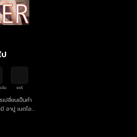
ไป
งฉัน
แชร์
รเปลี่ยนเป็นคำ
งมี อาปู เนตไอ
หรือไม่?