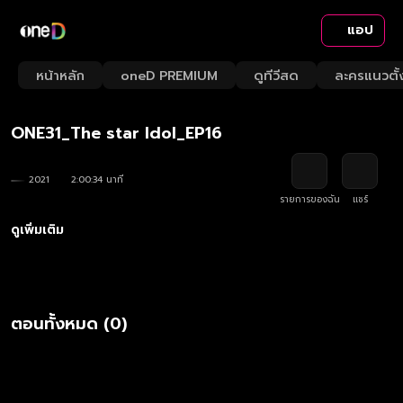
แอป
Playback
/
Mute
หน้าหลัก
oneD PREMIUM
ดูทีวีสด
ละครแนวตั้
Loaded
:
Rate
0.83%
ONE31_The star ldol_EP16
2021
2:00:34 นาที
รายการของฉัน
แชร์
ดูเพิ่มเติม
ตอนทั้งหมด (0)