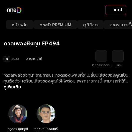
แอป
Playback
/
Mute
หน้าหลัก
oneD PREMIUM
ดูทีวีสด
ละครแนวตั้
Loaded
:
Rate
2.48%
ดวลเพลงชิงทุน EP494
ท
2023
0:40:15 นาที
รายการของฉัน
แชร์
"ดวลเพลงชิงทุน" รายการประกวดร้องเพลงที่จะเปลี่ยนเสียงของคุณเป็น
ทุนตั้งตัว! เตรียมเสียงของคุณไว้ให้พร้อม เพราะรายการนี้ สามารถทำให้
เสียงของคุณต่อยอดอนาคตคุณได้!
ดูเพิ่มเติม
ครูสลา คุณวุฒิ
ภคชนก์ โวอ่อนศรี