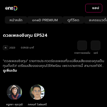
แอป
Play
Playback
Fullsc
Current
0:00
/
Duration
39:33
Mute
1x
หน้าหลัก
oneD PREMIUM
ดูทีวีสด
ละครแนวตั้
Loaded
:
Rate
1.26%
Time
ดวลเพลงชิงทุน EP524
ท
2023
0:39:33 นาที
รายการของฉัน
แชร์
"ดวลเพลงชิงทุน" รายการประกวดร้องเพลงที่จะเปลี่ยนเสียงของคุณเป็น
ทุนตั้งตัว! เตรียมเสียงของคุณไว้ให้พร้อม เพราะรายการนี้ สามารถทำให้
เสียงของคุณต่อยอดอนาคตคุณได้!
ดูเพิ่มเติม
ครูสลา คุณวุฒิ
ภคชนก์ โวอ่อนศรี