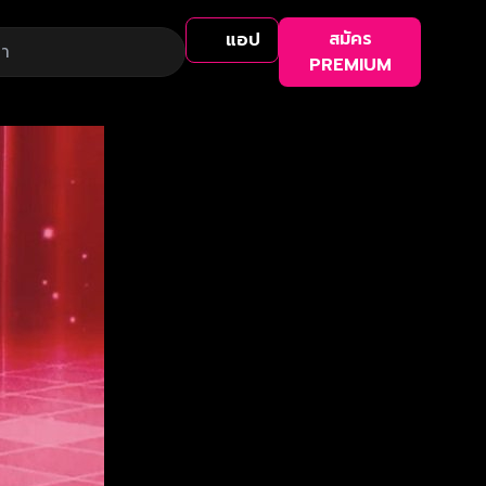
สมัคร
แอป
PREMIUM