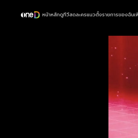
หน้าหลัก
ดูทีวีสด
ละครแนวตั้ง
รายการของฉัน
เพ