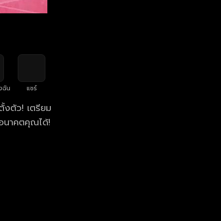
งฉัน
แชร์
้งตัว! เตรียม
อนาคตคุณได้!