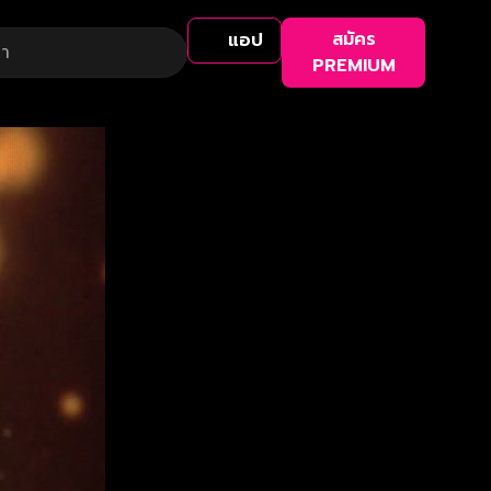
สมัคร
แอป
PREMIUM