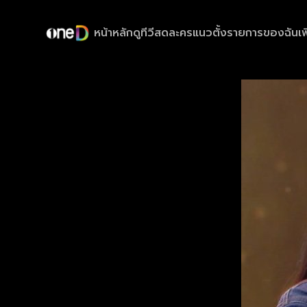
หน้าหลัก
ดูทีวีสด
ละครแนวตั้ง
รายการของฉัน
เพ