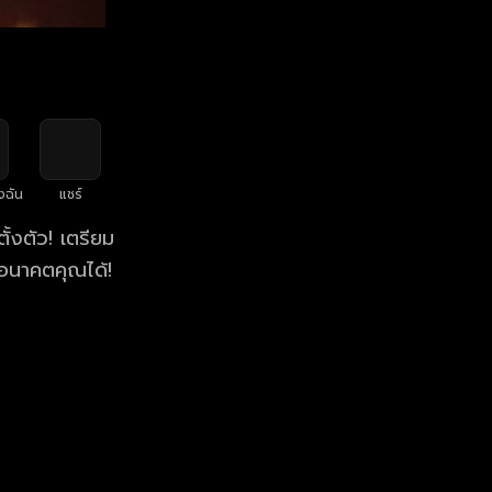
งฉัน
แชร์
้งตัว! เตรียม
อนาคตคุณได้!