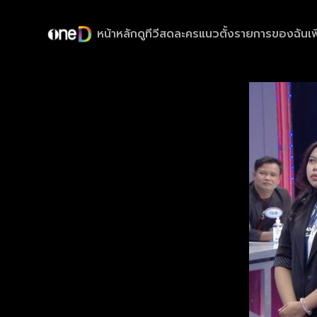
หน้าหลัก
ดูทีวีสด
ละครแนวตั้ง
รายการของฉัน
เพ