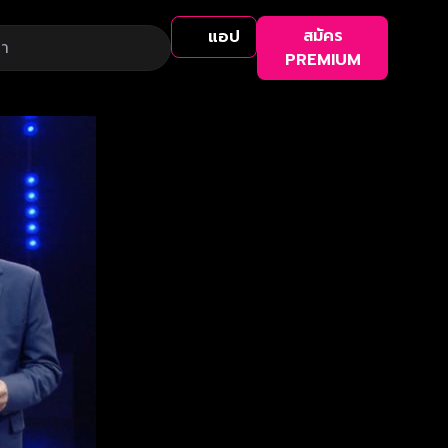
สมัคร
แอป
PREMIUM