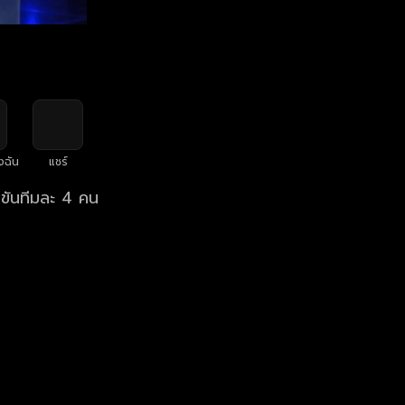
งฉัน
แชร์
งขันทีมละ 4 คน