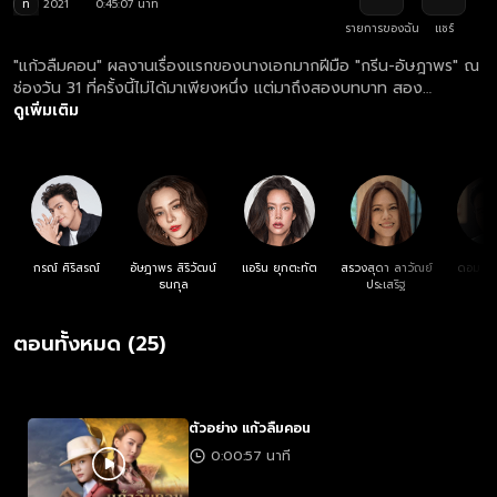
ท
2021
0:45:07 นาที
รายการของฉัน
แชร์
"แก้วลืมคอน" ผลงานเรื่องแรกของนางเอกมากฝีมือ "กรีน-อัษฎาพร" ณ
ช่องวัน 31 ที่ครั้งนี้ไม่ได้มาเพียงหนึ่ง แต่มาถึงสองบทบาท สอง
อารมณ์!... หนึ่งคือหญิงสาวลูกชาวนาสู้ชีวิตที่หนีออกจากบ้านเพราะพี่เขย
ดูเพิ่มเติม
จะทำมิดีมิร้าย อีกหนึ่งคือหญิงสูงศักดิ์ที่เติบโตในฝรั่งเศสผู้กำลังหลบหนี
จากการถูกตามล่าเพราะความลับของชาติกำเนิด เรื่องราวของฝาแฝดที่
พลัดพรากจากกันตั้งแต่ยังเด็กและกลับมาพบกันอีกครั้งด้วยความ
บังเอิญ
กรณ์ ศิริสรณ์
อัษฎาพร สิริวัฒน์
แอริน ยุกตะทัต
สรวงสุดา ลาวัณย์
ดอม เห
ธนกุล
ประเสริฐ
ตอนทั้งหมด (25)
ตัวอย่าง แก้วลืมคอน
0:00:57 นาที