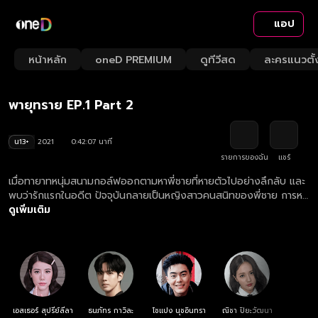
แอป
Playback
/
Mute
หน้าหลัก
oneD PREMIUM
ดูทีวีสด
ละครแนวตั้
Loaded
:
Rate
2.37%
พายุทราย EP.1 Part 2
น13+
2021
0:42:07 นาที
รายการของฉัน
แชร์
เมื่อทายาทหนุ่มสนามกอล์ฟออกตามหาพี่ชายที่หายตัวไปอย่างลึกลับ และ
พบว่ารักแรกในอดีต ปัจจุบันกลายเป็นหญิงสาวคนสนิทของพี่ชาย การหา
คำตอบของเงื่อนงำจึงต้องใช้ทั้งสมองและหัวใจ
ดูเพิ่มเติม
เอสเธอร์ สุปรีย์ลีลา
ธนภัทร กาวิละ
โชแปง นุชอินทรา
ณิชา ปิยะวัฒนา