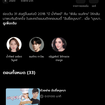
ท
2020
0:33:13 นาที
รายการของฉัน
แชร์
ช่องวัน 31 ส่งคู่จิ้นแห่งปี 2018 "บี น้ำทิพย์" กับ "ฟิล์ม ธนภัทร" ให้กลับ
มาพบกันอีกครั้ง ในละครโรแมนติกคอมเมดี้ "ฉันชื่อบุษบา"... เมื่อ "บุษบา"
เชฟสาวผู้ไม่ LUCKY ทั้ง IN LOVE และ IN GAME บังเอิญพบกับนักธุรกิจ
ดูเพิ่มเติม
หนุ่มโสดปากร้ายผู้วิ่งหนีการแต่งงานที่ทางบ้านบังคับ เขาถูกใจฝีมืออาหาร
ของเธอจึงยกตำแหน่งหัวหน้าเชฟให้ โดยมีเงื่อนไขสำคัญก็คือ... เธอต้อง
รับบท "แฟนกำมะลอ"
น้ำทิพย์ จงรัชต
ธนภัทร กาวิละ
ณัฎฐพัชร์ วิภัทรเดช
วิบูลย์
ตระกูล
ตอนทั้งหมด (33)
ตัวอย่าง ฉันชื่อบุษบา
0:01:00 นาที