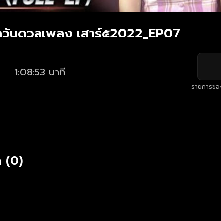
กวันดวลเพลง เสาร์๕2022_EP07
1:08:53 นาที
รายการขอ
 (0)