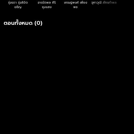
รุ่งรดา รุ่งลิขิต
อาณัตพล ศิริ
เศรษฐพงศ์ เพียง
จุฑาวุฒิ ภัทรกำพล
เจริญ
ชุมแสง
พอ
ตอนทั้งหมด (0)