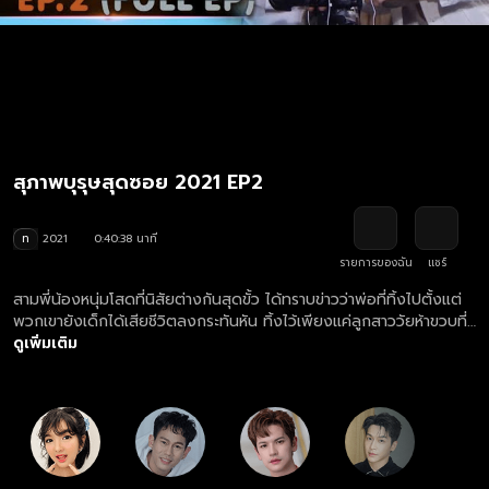
สุภาพบุรุษสุดซอย 2021 EP2
ท
2021
0:40:38 นาที
รายการของฉัน
แชร์
สามพี่น้องหนุ่มโสดที่นิสัยต่างกันสุดขั้ว ได้ทราบข่าวว่าพ่อที่ทิ้งไปตั้งแต่
พวกเขายังเด็กได้เสียชีวิตลงกระทันหัน ทิ้งไว้เพียงแค่ลูกสาววัยห้าขวบที่
เกิดกับภรรยาใหม่ พวกเขาจึงตัดสินใจรับบทคุณพ่อจำเป็น เพื่อไม่ให้น้อง
ดูเพิ่มเติม
สาวขาดความอบอุ่นเหมือนพวกเขา