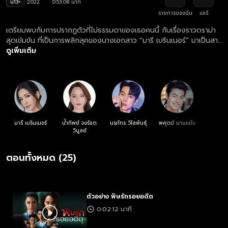
น13+
2022
0:53:08 นาที
รายการของฉัน
แชร์
เตรียมพบกับการปรากฏตัวที่ไม่ธรรมดาของเธอคนนี้ กับเรื่องราวดราม่า
สุดเข้มข้น ที่เป็นการพลิกลุคของนางเอกสาว “มารี เบรินเนอร์” มาเป็นสาว
พลัสไซส์จนแทบจำไม่ได้!! ที่เต็มไปด้วยแรงแค้น ขอท้าชนกับรุ่นพี่ตัวแม่
ดูเพิ่มเติม
“บี-น้ำทิพย์ จงรัชตวิบูลย์” และ พระเอก “ไบร์ท-นรภัทร วิไลพันธุ์” หล่อ
อบอุ่น ผู้ไม่เคยเปลี่ยนแปลง แม้เวลาเปลี่ยนไป... พิษรักในอดีตที่ฝังใจ จะ
ทำลายล้างรุนแรงได้ขนาดไหน?
มารี เบรินเนอร์
น้ำทิพย์ จงรัชต
นรภัทร วิไลพันธุ์
พศุตม์ บานแย้ม
วิบูลย์
ตอนทั้งหมด (25)
ตัวอย่าง พิษรักรอยอดีต
0:02:12 นาที