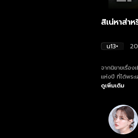
สิเน่หาส่า
น13+
20
จากนิยายเรื่อง
แห่งปี ที่ได้
เฟิร์น พิมพ์ชน
ดูเพิ่มเติม
เธอต้องกลายเป็
ของส่าหรีบนดิน