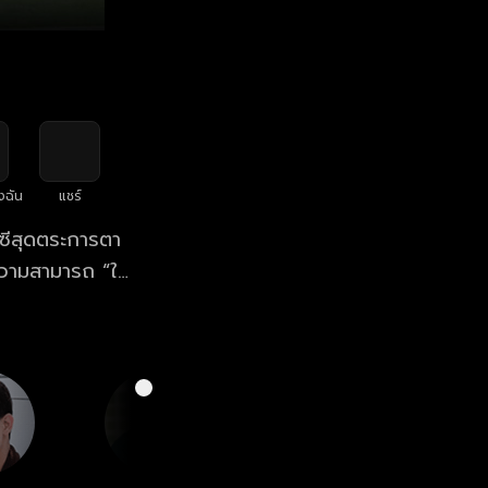
งฉัน
แชร์
าซีสุดตระการตา
ความสามารถ “ใบ
 พลิกผันทำให้
ายใต้ความงาม