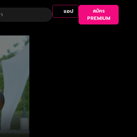
สมัคร
แอป
PREMIUM