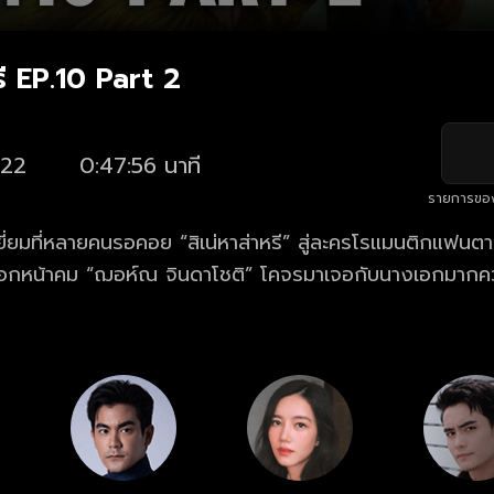
หรี EP.10 Part 2
22
0:47:56 นาที
รายการขอ
เยี่ยมที่หลายคนรอคอย “สิเน่หาส่าหรี” สู่ละครโรแมนติกแฟนต
พระเอกหน้าคม “ฌอห์ณ จินดาโชติ” โคจรมาเจอกับนางเอกมาก
ก” เป็นครั้งแรก!... การเดินทางไปปกป้องน้องสาว ณ แดนไกล
นผู้กอบกู้มันตราปุระ พร้อมภารกิจไขความลับที่ถูกซ่อนไว้ภ
แดนที่เต็มไปด้วยมนต์ขลัง