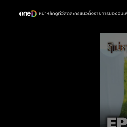
หน้าหลัก
ดูทีวีสด
ละครแนวตั้ง
รายการของฉัน
เพ